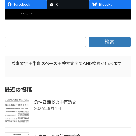
e
ai
e
ai
h
ke
Facebook
X
Bluesky
b
l
l
o
dI
Threads
o
o
n
o
M
k
ai
検索
l
検索文字＋
半角スペース
＋検索文字でAND検索が出来ます
最近の投稿
急性脊髄炎の中医論文
2026年8月4日