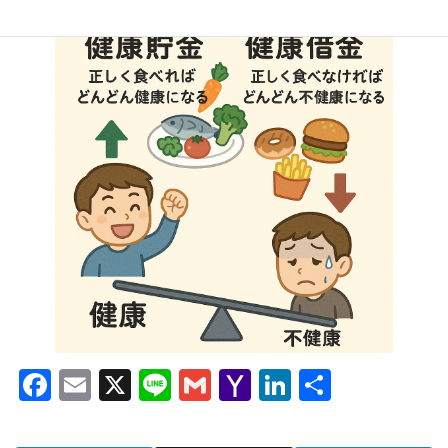
F
E
X
Li
G
Y
Li
共
ac
m
n
m
a
n
有