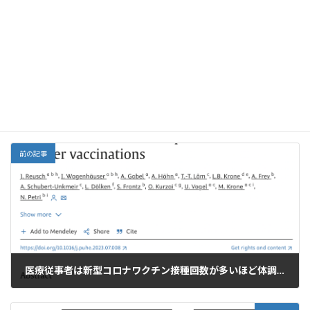
ac
m
n
m
a
n
有
e
ai
e
ai
h
ke
Facebook
X
Bluesky
b
l
l
o
dI
Threads
o
o
n
o
M
ワクチン
、
新型コロナ
カテゴリー
k
ai
l
前の記事
医療従事者は新型コロナワクチン接種回数が多いほど体調不良になります
2023年9月28日