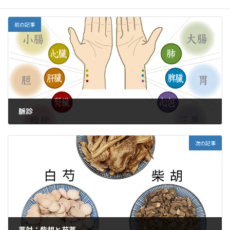
k
ai
l
前の記事
脈診
2024年1月1日
次の記事
薬対：柴胡と芍薬