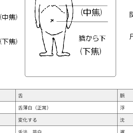
舌
脈
舌薄白（正常）
浮
変化する
沈
舌淡、苔白
遅