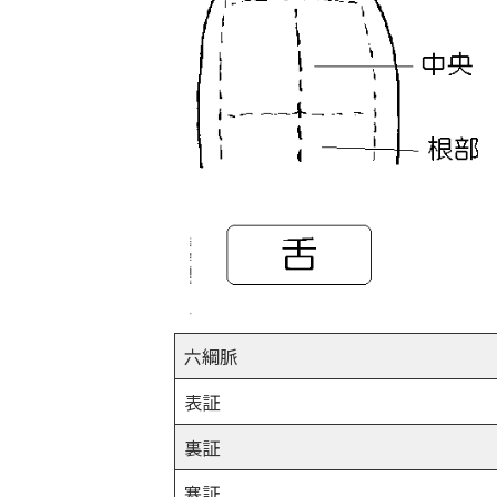
六綱脈
表証
裏証
寒証