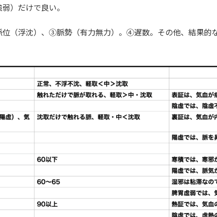
強弱）だけで良い。
脈位（浮沈）、③脈勢（有力無力）。④遅数。その他、結果的