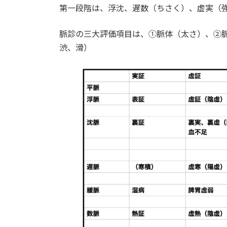
第一段階は、浮沈、遅数（ちさく）、虚実（
新
日
時
脈診の三大評価項目は、①脈体（太さ）、②
:
渋、滑）