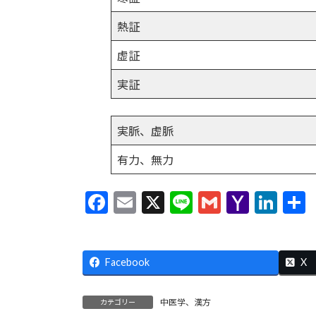
熱証
虚証
実証
実脈、虚脈
有力、無力
F
E
X
Li
G
Y
Li
ac
m
n
m
a
n
e
ai
e
ai
h
ke
Facebook
b
l
l
o
dI
X
o
o
n
中医学、漢方
カテゴリー
o
M