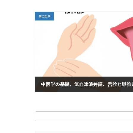
k
ai
l
前の記事
中医学の基礎、気血津液弁証、舌診と脈診
2024年1月1日