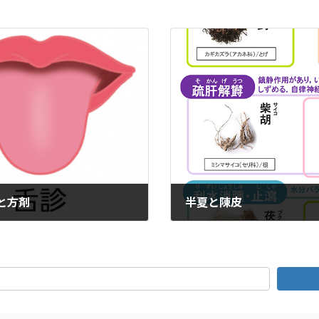
と方剤
半夏と陳皮
2024年1月1日