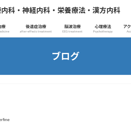
療内科・神経内科・栄養療法・漢方内科
治療
後遺症治療
脳波治療
心理療法
ア
edicine
after-effects treatment
EEG treatment
Psychotherapy
Ac
ブログ
erfine