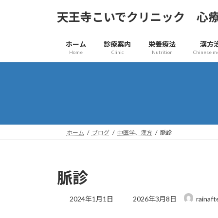
コ
ナ
天王寺こいでクリニック 心
ン
ビ
テ
ゲ
ン
ー
ホーム
診療案内
栄養療法
漢方
ツ
シ
Home
Clinic
Nutrition
Chinese m
へ
ョ
ス
ン
キ
に
ッ
移
プ
動
ホーム
ブログ
中医学、漢方
脈診
脈診
最
2024年1月1日
2026年3月8日
rainaft
終
更