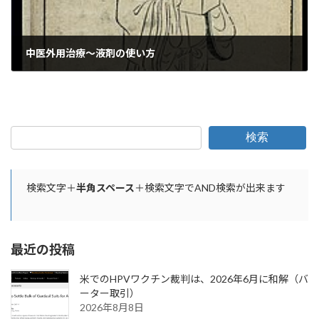
中医外用治療〜液剤の使い方
2024年3月22日
検索
検索文字＋
半角スペース
＋検索文字でAND検索が出来ます
最近の投稿
米でのHPVワクチン裁判は、2026年6月に和解（バ
ーター取引）
2026年8月8日