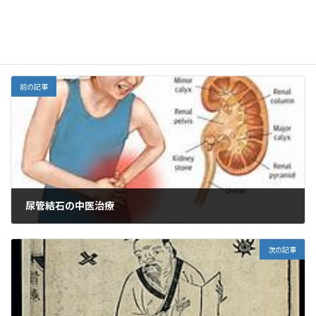
Threads
o
o
n
o
M
中医学、漢方
カテゴリー
k
ai
l
前の記事
尿管結石の中医治療
2024年3月20日
次の記事