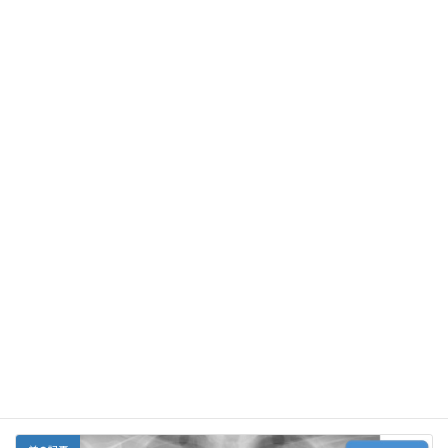
F
E
X
Li
G
Y
Li
共
ac
m
n
m
a
n
有
e
ai
e
ai
h
ke
Facebook
X
Bluesky
b
l
l
o
dI
Threads
o
o
n
o
M
がん
、
中医学、漢方
カテゴリー
k
ai
l