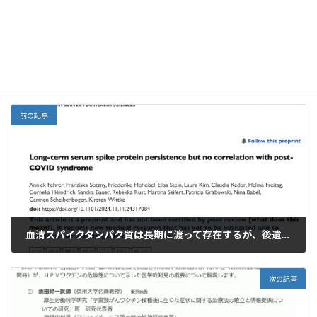
Facebook
X
Bluesky
b
l
l
o
dI
Threads
o
o
n
o
M
中医学、漢方
カテゴリー
k
ai
l
前の記事
血清スパイクタンパク質は長期に渡って存在するが、後遺症との相関は認められない
2024年11月15日
次の記事