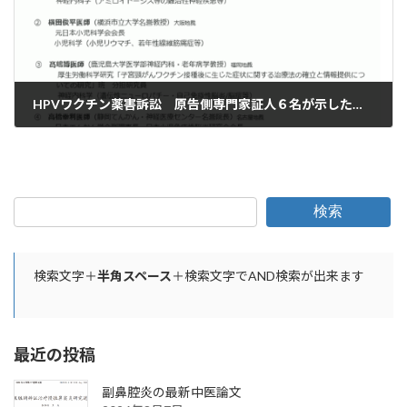
HPVワクチン薬害訴訟 原告側専門家証人６名が示した医学的知見
2024年11月19日
検索
検索文字＋
半角スペース
＋検索文字でAND検索が出来ます
最近の投稿
副鼻腔炎の最新中医論文