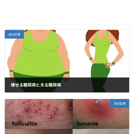
o
o
n
o
M
中医学、漢方
カテゴリー
k
ai
l
前の記事
痩せる糖尿病と太る糖尿病
2024年11月23日
次の記事