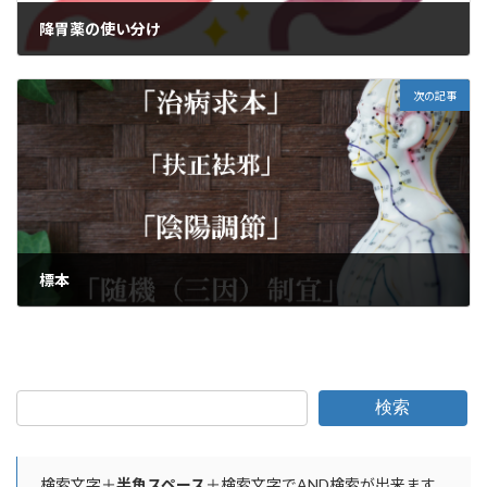
降胃薬の使い分け
2025年1月1日
次の記事
標本
2025年1月2日
検索
検索文字＋
半角スペース
＋検索文字でAND検索が出来ます