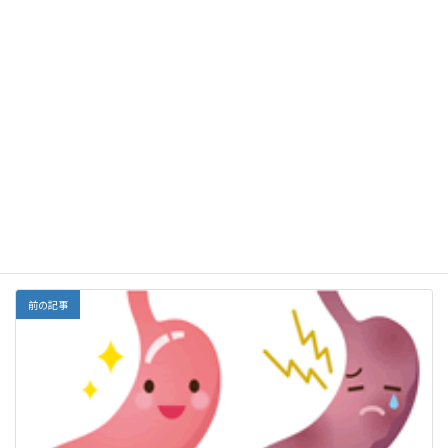
殖）に影響します。耳鳴りや難聴は腎の虚を示すこと
があります。
F
E
X
Li
G
Y
Li
共
ac
m
n
m
a
n
有
e
ai
e
ai
h
ke
Facebook
X
Bluesky
b
l
l
o
dI
Threads
o
o
n
o
M
中医学、漢方
カテゴリー
k
ai
l
前の記事