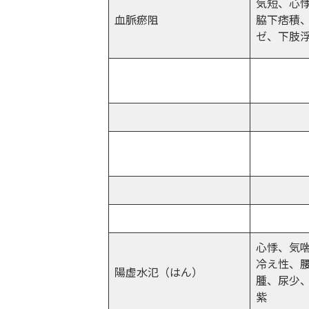
気短、心
血脈瘀阻
脇下痞積
ゼ、下肢
心悸、気
冷え性、
陽虚水氾（はん）
腫、尿少
紫