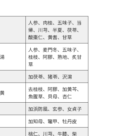
人参、肉桂、五味子、当
帰、川芎、半夏、茯苓、
酸棗仁、黄耆、甘草
人参、麦門冬、五味子、
湯
桂枝、阿膠、熟地、炙甘
草
加茯苓、猪苓、沢瀉
去桂枝、阿膠、加黄芩、
黄
魚腥草、貝母、杏仁
加浜防風、玄参、女貞子
加知母、鼈甲、牡丹皮
桃仁、川芎、牛膝、柴