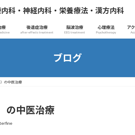
療内科・神経内科・栄養療法・漢方内科
治療
後遺症治療
脳波治療
心理療法
ア
edicine
after-effects treatment
EEG treatment
Psychotherapy
Ac
ブログ
竭）の中医治療
）の中医治療
terfine