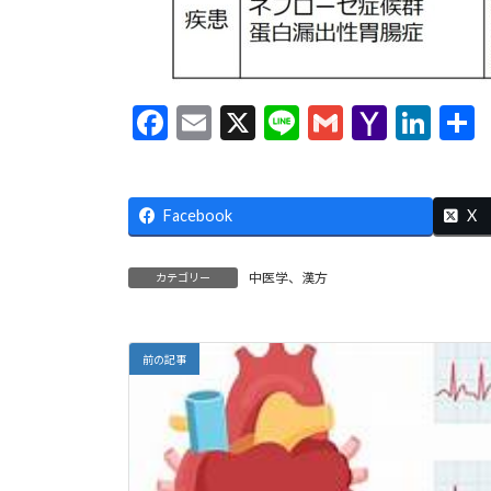
F
E
X
Li
G
Y
Li
ac
m
n
m
a
n
e
ai
e
ai
h
ke
Facebook
b
l
l
o
dI
X
o
o
n
中医学、漢方
カテゴリー
o
M
k
ai
l
前の記事