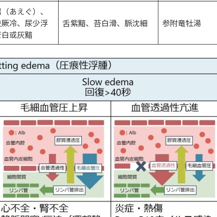
喘（あえぐ）、
肢厥冷、尿少浮
舌紫黯、苔白滑、脈沈細
参附竜牡湯
蒼白或灰黯