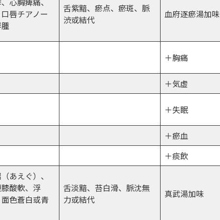
悸、心胸痺痛、
舌紫黯、瘀点、瘀斑、脈
、口唇チアノー
血府逐瘀湯加味
渋或結代
浮腫
＋胸痛
＋気虚
＋失眠
＋瘀血
＋痰飲
喘（あえぐ）、
腰膝酸軟、浮
舌淡黯、苔白滑、脈沈無
真武湯加味
、面色蒼白或青
力或結代