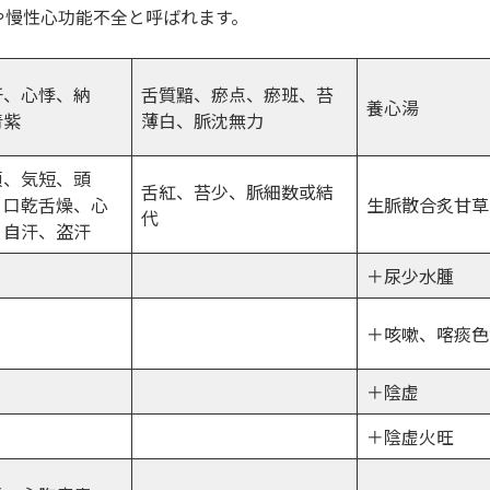
や慢性心功能不全と呼ばれます。
汗、心悸、納
舌質黯、瘀点、瘀班、苔
養心湯
青紫
薄白、脈沈無力
煩、気短、頭
舌紅、苔少、脈細数或結
、口乾舌燥、心
生脈散合炙甘草
代
、自汗、盗汗
＋尿少水腫
＋咳嗽、喀痰色
＋陰虚
＋陰虚火旺