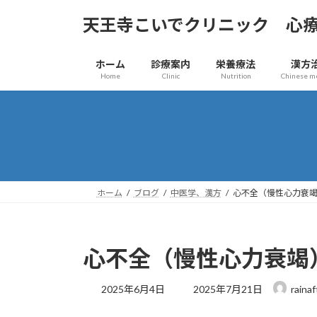
コ
ナ
天王寺こいでクリニック 心
ン
ビ
テ
ゲ
ン
ー
ホーム
診療案内
栄養療法
漢方
ツ
シ
Home
Clinic
Nutrition
Chinese m
へ
ョ
ス
ン
キ
に
ッ
移
プ
動
ホーム
ブログ
中医学、漢方
心不全（慢性心力衰
心不全（慢性心力衰竭
最
2025年6月4日
2025年7月21日
rainaf
終
更