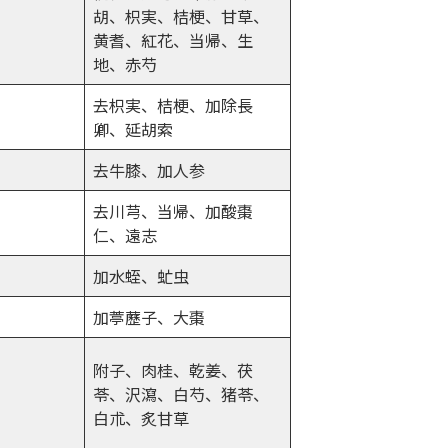
胡、枳実、桔梗、甘草、
黄耆、紅花、当帰、生
地、赤芍
去枳実、桔梗、加除長
卿、延胡索
去牛膝、加人参
去川芎、当帰、加酸棗
仁、遠志
加水蛭、虻虫
加葶藶子、大棗
附子、肉桂、乾姜、茯
苓、沢瀉、白芍、猪苓、
白朮、炙甘草