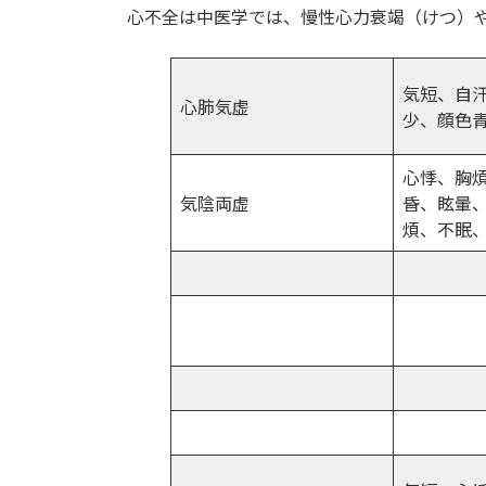
心不全は中医学では、慢性心力衰竭（けつ）
新
日
時
:
気短、自
心肺気虚
少、顔色
心悸、胸
気陰両虚
昏、眩暈
煩、不眠