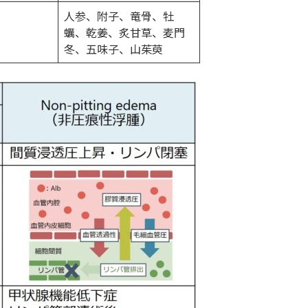
人参、附子、竜骨、牡
蠣、乾姜、炙甘草、麦門
冬、五味子、山茱萸