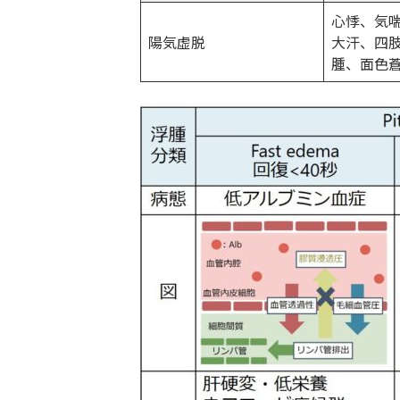
心悸、気
陽気虚脱
大汗、四
腫、面色