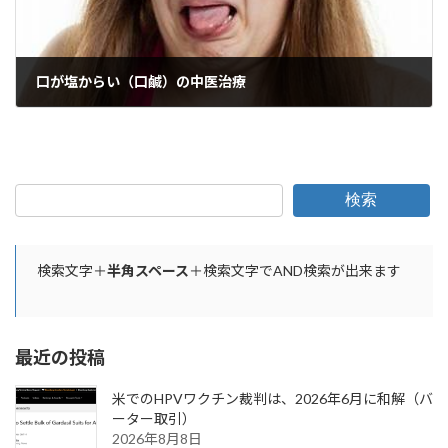
口が塩からい（口鹹）の中医治療
2025年6月8日
検索
検索文字＋
半角スペース
＋検索文字でAND検索が出来ます
最近の投稿
米でのHPVワクチン裁判は、2026年6月に和解（バ
ーター取引）
2026年8月8日