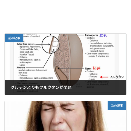
Threads
o
o
n
o
M
中医学、漢方
カテゴリー
k
ai
l
前の記事
グルテンよりもフルクタンが問題
2025年6月5日
次の記事