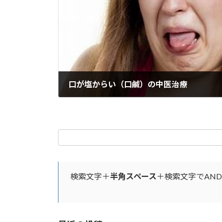
口が塩からい（口鹹）の中医治療
2025年6月8日
検索文字＋
半角スペース
＋検索文字でAN