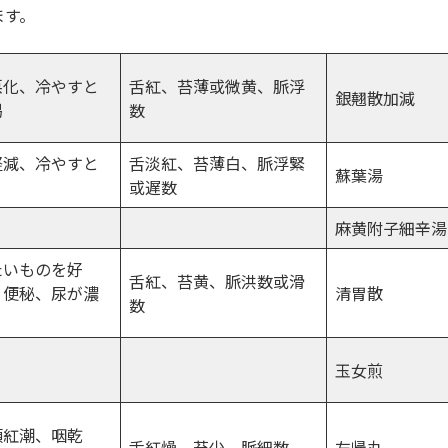
ます。
悪化、冷やすと
舌紅、苔薄或微黄、脈浮
銀翹散加減
渇
数
軽減、冷やすと
舌淡紅、苔薄白、脈浮緊
蘇葉湯
或遅数
麻黄附子細辛湯
たいものを好
舌紅、苔黄、脈洪数或滑
、便秘、尿が濃
清胃散
数
玉女煎
頬紅潮、咽乾
舌紅燥、苔少、脈細数
左帰丸