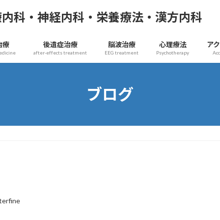
療内科・神経内科・栄養療法・漢方内科
治療
後遺症治療
脳波治療
心理療法
ア
edicine
after-effects treatment
EEG treatment
Psychotherapy
Ac
ブログ
terfine