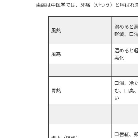
歯痛は中医学では、牙痛（がつう）と呼ばれ
新
日
時
:
温めると
風熱
軽減、口
温めると
風寒
悪化
口渇、冷
胃熱
む、口臭
い
口唇紅、
虚火（陰虚）