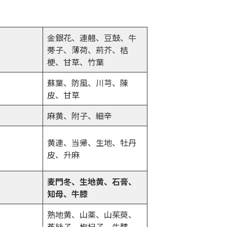
金銀花、連翹、豆鼓、牛
蒡子、薄荷、荊芥、桔
梗、甘草、竹葉
蘇葉、防風、川芎、陳
皮、甘草
麻黄、附子、細辛
黄連、当帰、生地、牡丹
皮、升麻
麦門冬、生地黄、石膏、
知母、牛膝
熟地黄、山薬、山茱萸、
菟絲子、枸杞子、牛膝、