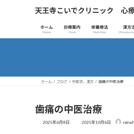
コ
ナ
天王寺こいでクリニック 心
ン
ビ
テ
ゲ
ン
ー
ホーム
診療案内
栄養療法
漢方
ツ
シ
Home
Clinic
Nutrition
Chinese m
へ
ョ
ス
ン
キ
に
ッ
移
プ
動
ホーム
ブログ
中医学、漢方
歯痛の中医治療
歯痛の中医治療
最
2025年6月8日
2025年10月6日
rainaf
終
更