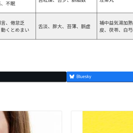
感、不眠
懶言、倦怠乏
補中益気湯加熟
舌淡、胖大、苔薄、脈虚
、動くとめまい
皮、茯苓、白芍
共
有
Bluesky