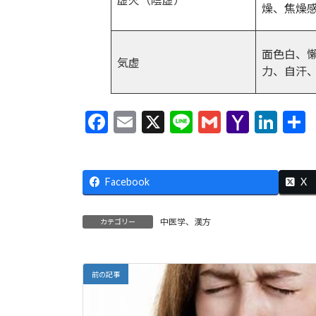
燥、焦燥
面色白、
気虚
力、自汗
F
E
X
Li
G
Y
Li
ac
m
n
m
a
n
e
ai
e
ai
h
ke
Facebook
b
l
l
o
dI
X
o
o
n
中医学、漢方
カテゴリー
o
M
k
ai
l
前の記事