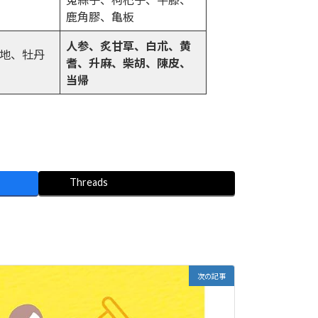
鹿角膠、亀板
人参、炙甘草、白朮、黄
地、牡丹
耆、升麻、柴胡、陳皮、
当帰
Threads
次の記事