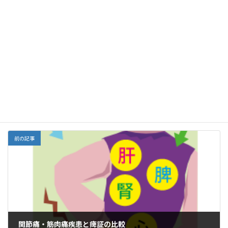
F
E
X
Li
G
Y
Li
共
ac
m
n
m
a
n
有
e
ai
e
ai
h
ke
Facebook
X
Bluesky
b
l
l
o
dI
Threads
o
o
n
o
M
中医学、漢方
カテゴリー
k
ai
l
前の記事
関節痛・筋肉痛疾患と痺証の比較