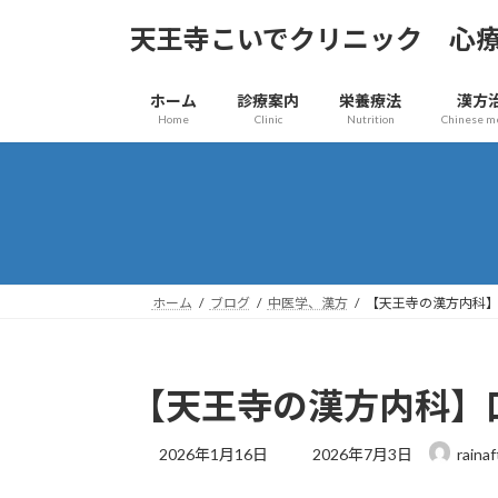
コ
ナ
天王寺こいでクリニック 心
ン
ビ
テ
ゲ
ン
ー
ホーム
診療案内
栄養療法
漢方
ツ
シ
Home
Clinic
Nutrition
Chinese m
へ
ョ
ス
ン
キ
に
ッ
移
プ
動
ホーム
ブログ
中医学、漢方
【天王寺の漢方内科
【天王寺の漢方内科】
最
2026年1月16日
2026年7月3日
rainaf
終
更