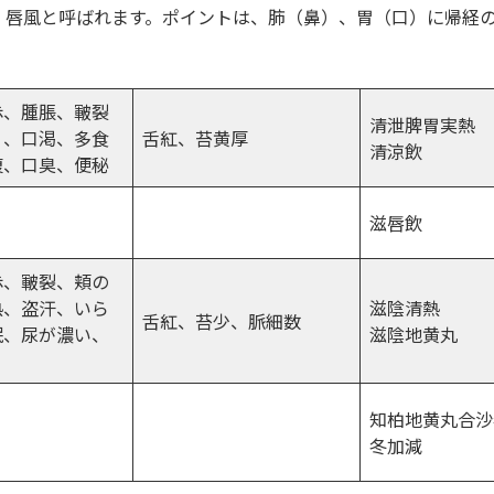
、唇風と呼ばれます。ポイントは、肺（鼻）、胃（口）に帰経
赤、腫脹、皸裂
清泄脾胃実熱
）、口渇、多食
舌紅、苔黄厚
清涼飲
腹、口臭、便秘
滋唇飲
赤、皸裂、頬の
熱、盗汗、いら
滋陰清熱
舌紅、苔少、脈細数
眠、尿が濃い、
滋陰地黄丸
知柏地黄丸合沙
冬加減