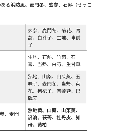
のある
浜防風、麦門冬
、
玄参
、石斛（せっこ
玄参、麦門冬、菊花、青
蒿、白芥子、生地、車前
子
生地、石斛、竹茹、石
膏、当帰、白芍、生甘草
熟地、山薬、山茱萸、五
味子、麦門冬、当帰、菊
花、枸杞子、肉蓯蓉、巴
戟天
熟地黄、山薬、
山茱萸
、
参、麦門
沢瀉、茯苓、牡丹皮、知
母、黄柏