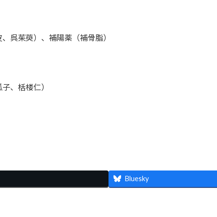
皮、呉茱萸）、補陽薬（補骨脂）
瓜子、栝楼仁）
共
有
Bluesky