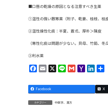
■口唇の乾燥の原因となる注意すべき生薬
①温性の強い散寒薬（附子、乾姜、桂枝、桂
②温性燥性化痰：半夏、蒼朮、厚朴＞陳皮
（寒性化痰は問題が少ない。貝母、竹筎、冬
③利水薬
F
E
X
Li
G
Y
Li
ac
m
n
m
a
n
e
ai
e
ai
h
ke
Facebook
b
l
l
o
dI
X
o
o
n
中医学、漢方
カテゴリー
o
M