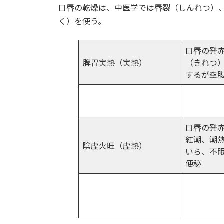
口唇の乾燥は、中医学では唇裂（しんれつ）
新
日
く）を使う。
時
:
口唇の発
脾胃実熱（実熱）
（きれつ
するが空
口唇の発
紅潮、潮
陰虚火旺（虚熱）
いら、不
便秘