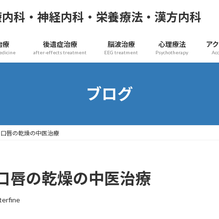
療内科・神経内科・栄養療法・漢方内科
治療
後遺症治療
脳波治療
心理療法
ア
edicine
after-effects treatment
EEG treatment
Psychotherapy
Ac
ブログ
】口唇の乾燥の中医治療
口唇の乾燥の中医治療
terfine