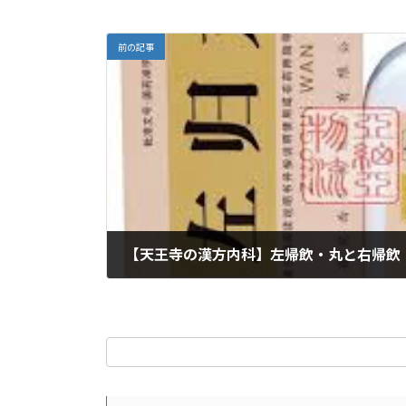
k
ai
l
前の記事
【天王寺の漢方内科】左帰飲・丸と右帰飲
2026年1月16日