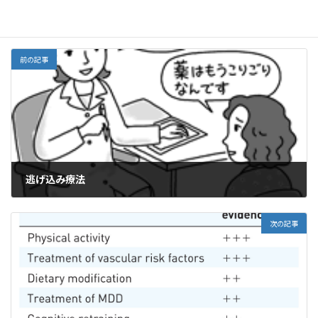
o
M
栄養
、
神経疾患
カテゴリー
k
ai
l
前の記事
逃げ込み療法
2021年12月11日
次の記事