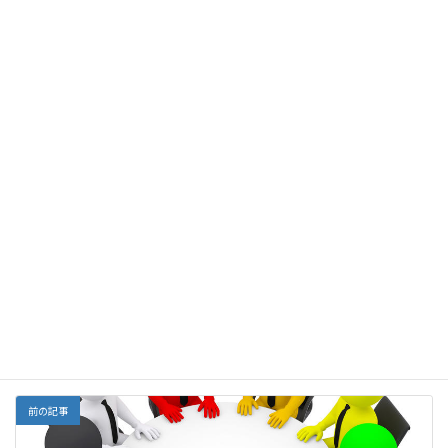
糖尿病や肥満で病院に行っても、薬は出されるが食事指導は皆無
で、食事指導があったとしても糖質制限の話は出てきません。
これらの事実を踏まえて、「医学に疑問を持つという視点」を持っ
てみてはどうでしょうか？
F
E
X
Li
G
Y
Li
共
ac
m
n
m
a
n
有
e
ai
e
ai
h
ke
Facebook
X
Bluesky
b
l
l
o
dI
Threads
o
o
n
o
M
栄養
カテゴリー
k
ai
l
前の記事