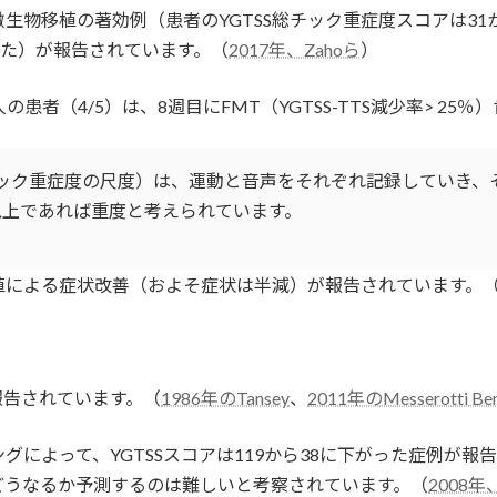
物移植の著効例（患者のYGTSS総チック重症度スコアは31
した）が報告されています。（
2017年、Zahoら
）
患者（4/5）は、8週目にFMT（YGTSS-TTS減少率> 25
erity Scale、チック重症度の尺度）は、運動と音声をそれぞれ記録
5以上であれば重度と考えられています。
植による症状改善（およそ症状は半減）が報告されています。
報告されています。（
1986年のTansey
、
2011年のMesserotti Be
ングによって、YGTSSスコアは119から38に下がった症例が
どうなるか予測するのは難しいと考察されています。（
2008年