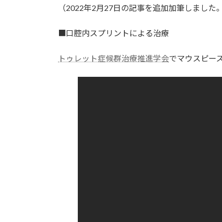
（2022年2月27日の記事を追加加筆しました
新
日
時
■口腔内スプリントによる治療
:
トゥレット症候群治療推進学会
でマウスピー