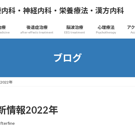
療内科・神経内科・栄養療法・漢方内科
治療
後遺症治療
脳波治療
心理療法
ア
edicine
after-effects treatment
EEG treatment
Psychotherapy
Ac
ブログ
022年
情報2022年
afterfine