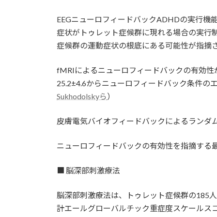
EEGニューロフィードバックADHDの実行
症状がトゥレット症候群に現れる場合の実行制
症候群の運動症状の根底にある可能性が指摘
fMRIによるニューロフィードバックの有効
25.2±4.6からニューロフィードバック条件のエン
Sukhodolskyら
）
皮膚電気バイオフィードバックによるランダ
ニューロフィードバックの有効性を指摘する最新の
■ 脳深部刺激療法
脳深部刺激療法は、トゥレット症候群の185
計エールグローバルチック重症度スケールスコアは、