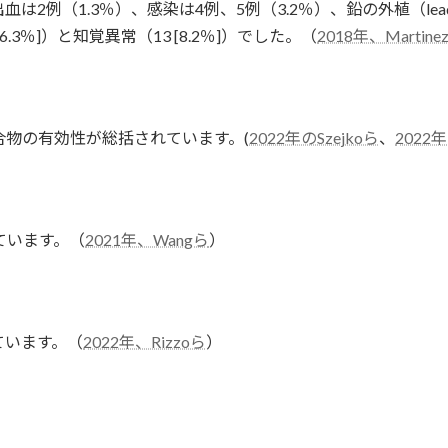
は2例（1.3％）、感染は4例、5例（3.2％）、鉛の外植（lead e
3％]）と知覚異常（13 [8.2％]）でした。（
2018年、Martinez
合物の有効性が総括されています。(
2022年のSzejkoら
、
2022年
ています。（
2021年、Wangら
）
ています。（
2022年、Rizzoら
）
共
有