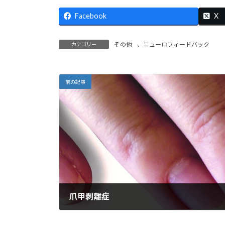
e
ai
e
ai
h
ke
Facebook
b
l
l
o
dI
X
o
o
n
その他
、
ニューロフィードバック
カテゴリー
o
M
k
ai
l
前の記事
爪甲剥離症
2022年7月8日