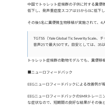
中国でトゥレット症候群の子供に対する糞便微生
低下し、発声重症度スコアは15から0に低下
その後5名に糞便微生物移植が実施されて、4人の
TGTSS（Yale Global Tic Sev
音声25で最大50です。目安としては、3
トゥレット症候群の動物モデルでも、糞便移
■ニューロフィードバック
EEGニューロフィードバックによる改善例が
EEGニューロフィードバックのSMRトレーニ
な症状なので、短期間の良好な結果がその後