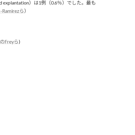
xplantation）は1例（0.6％）でした。最も
-Ramirezら
）
のFreyら
)