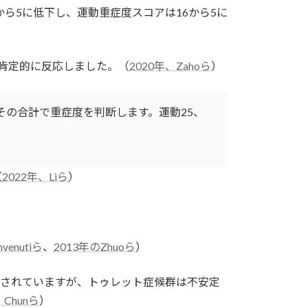
から5に低下し、運動重症度スコアは16から5に
％）肯定的に反応しました。（
2020年、Zahoら
）
していき、その合計で重症度を判断します。運動25、
（
2022年、Liら
）
nvenutiら
、
2013年のZhuoら
）
報告されていますが、トゥレット症候群は不安定
、Chunら
）