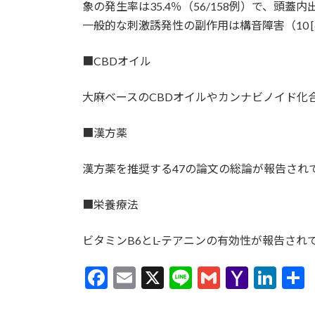
象の発生率は35.4％（56/158例）で、頭蓋内出血
一般的な刺激誘発性の副作用は構音障害（10 [6.
■CBDオイル
大麻ベースのCBDオイルやカンナビノイド化
■漢方薬
漢方薬を推奨する47の論文の総論が報告され
■栄養療法
ビタミンB6とL-テアニンの有効性が報告され
F
E
X
Li
G
Y
Li
ac
m
n
m
a
n