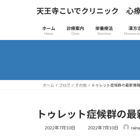
コ
ナ
天王寺こいでクリニック 心
ン
ビ
テ
ゲ
ン
ー
ホーム
診療案内
栄養療法
漢方
ツ
シ
Home
Clinic
Nutrition
Chinese m
へ
ョ
ス
ン
キ
に
ッ
移
プ
動
ホーム
ブログ
その他
トゥレット症候群の最新情報2
トゥレット症候群の最新
最
2022年7月10日
2022年7月10日
rain
終
更