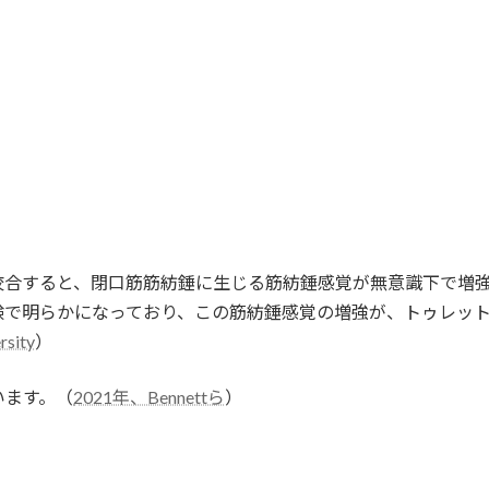
咬合すると、閉口筋筋紡錘に生じる筋紡錘感覚が無意識下で増
験で明らかになっており、この筋紡錘感覚の増強が、トゥレッ
sity
）
います。（
2021年、Bennettら
）