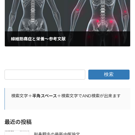
線維筋痛症と栄養〜参考文献
2022年8月17日
検索
検索文字＋
半角スペース
＋検索文字でAND検索が出来ます
最近の投稿
副鼻腔炎の最新中医論文