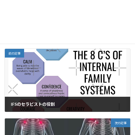
e
ai
e
ai
h
ke
Facebook
X
Bluesky
b
l
l
o
dI
Threads
o
o
n
o
M
栄養
、
神経疾患
カテゴリー
k
ai
l
前の記事
IFSのセラピストの役割
2022年8月15日
次の記事