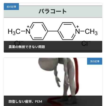
l
前の記事
農薬の無視できない問題
2022年8月19日
次の記事
回復しない疲労、PEM