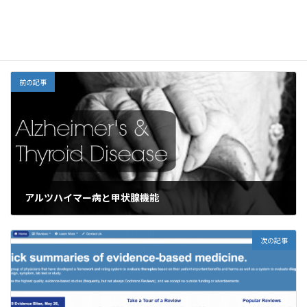
o
o
n
o
M
栄養
カテゴリー
k
ai
l
前の記事
アルツハイマー病と甲状腺機能
2023年3月17日
次の記事