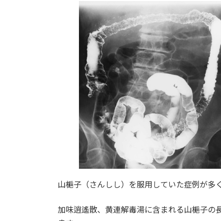
新
日
時
:
山梔子（さんしし）を服用していた症例が多く
加味逍遙散、黄連解毒湯に含まれる山梔子の