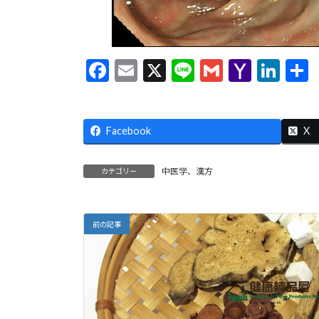
F
E
X
Li
G
Y
Li
ac
m
n
m
a
n
e
ai
e
ai
h
ke
Facebook
b
l
l
o
dI
X
o
o
n
中医学、漢方
カテゴリー
o
M
k
ai
l
前の記事