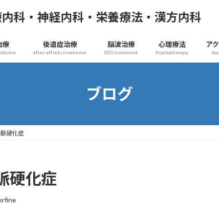
療内科・神経内科・栄養療法・漢方内科
治療
後遺症治療
脳波治療
心理療法
ア
edicine
after-effects treatment
EEG treatment
Psychotherapy
Ac
ブログ
静脈硬化症
脈硬化症
erfine