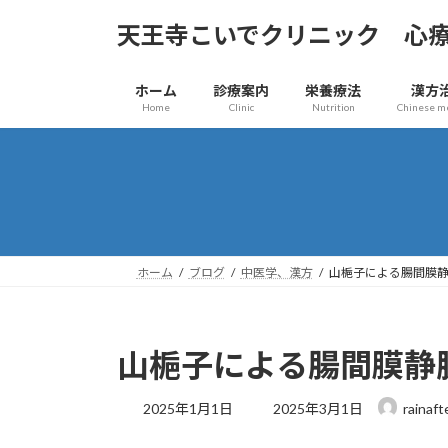
コ
ナ
天王寺こいでクリニック 心
ン
ビ
テ
ゲ
ン
ー
ホーム
診療案内
栄養療法
漢方
ツ
シ
Home
Clinic
Nutrition
Chinese m
へ
ョ
ス
ン
キ
に
ッ
移
プ
動
ホーム
ブログ
中医学、漢方
山梔子による腸間膜
山梔子による腸間膜静
最
2025年1月1日
2025年3月1日
rainaft
終
更