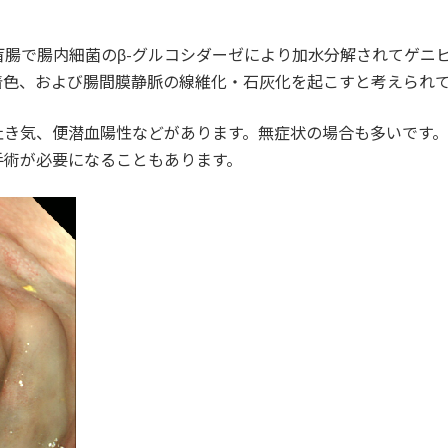
腸で腸内細菌のβ-グルコシダーゼにより加水分解されてゲニ
着色、および腸間膜静脈の線維化・石灰化を起こすと考えられ
吐き気、便潜血陽性などがあります。無症状の場合も多いです
手術が必要になることもあります。