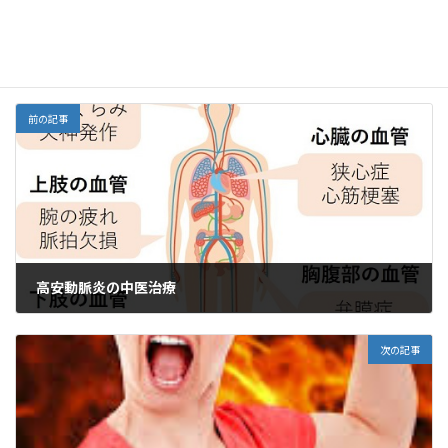
o
o
n
o
M
ワクチン
、
中医学、漢方
カテゴリー
k
ai
l
前の記事
高安動脈炎の中医治療
2025年10月5日
次の記事