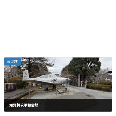
F
E
X
Li
G
Y
Li
共
:
ac
m
n
m
a
n
有
e
ai
e
ai
h
ke
Facebook
X
Bluesky
b
l
l
o
dI
Threads
o
o
n
o
M
ワクチン
、
新型コロナ
カテゴリー
k
ai
l
前の記事
知覧特攻平和会館
2026年1月14日