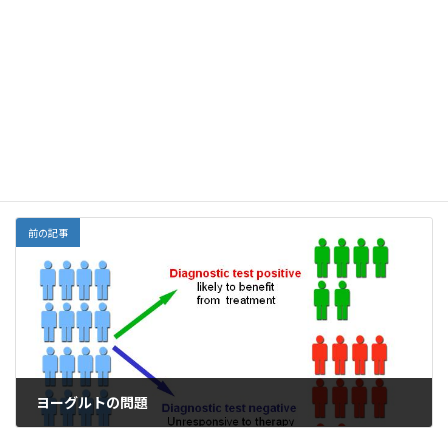
F
E
X
Li
G
Y
Li
共
ac
m
n
m
a
n
有
e
ai
e
ai
h
ke
Facebook
X
Bluesky
b
l
l
o
dI
Threads
o
o
n
o
M
栄養
カテゴリー
k
ai
l
前の記事
ヨーグルトの問題
2019年12月4日