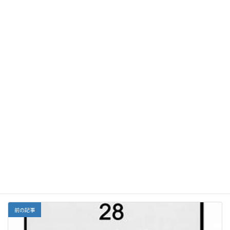
エプソムソルトなどでマグネシウムを補給することが、根治療法
的な偏頭痛の治療です。
F
E
X
Li
G
Y
Li
共
ac
m
n
m
a
n
有
e
ai
e
ai
h
ke
Facebook
X
Bluesky
b
l
l
o
dI
Threads
o
o
n
o
M
栄養
カテゴリー
k
ai
l
前の記事