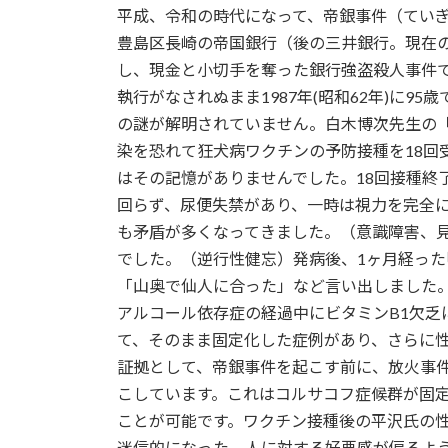
平成、令和の時代になって、帝銀事件（ていぎ
新
日
豊島区長崎の帝国銀行（後の三井銀行。現在の
時
し、現金と小切手を奪った銀行強盗殺人事件
:
執行がなされぬまま1987年(昭和62年)に
の謎が解明されていません。白木博次先生の
染を恐れて狂犬病ワクチンの予防接種を18
はその記憶がありませんでした。18回接種終
回らず、尿便失禁があり、一時は視力を完全
も矛盾が多くなってきました。（意識障害、見
でした。（逆行性健忘）発病後、1ヶ月経った
「山奥で仙人に合った」など言い出しました
アルコール依存症の経過中にビタミンB1欠
て、そのまま固定化した症例があり、さらに
証拠として、帝銀事件を起こす前に、放火事
こしています。これはコルサコフ症候群が固
ことが可能です。ワクチン接種後の平沢氏の
迷信的になった。人に対する好悪感が偏るよ