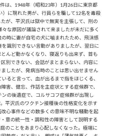
、1948年（昭和23年）1月26日に東京都
い）に現れた男が、行員らを騙して12名を毒殺
したが、平沢氏は獄中で無実を主張して、刑の
、様々な原因が議論されて来ましたが未だに多く
歳の時に妻が自宅の犬に噛まれたため、飛沫感
妻を識別できない言動がありましたが、翌日に
ほとんど動かなくなり、寝返りも出来ず、首も
を区別できない、会話がまとまらない、内容に
きましたが、発病当時のことは思い出せません
ていると言って、血が出るまで指をほじくる、
力障害、健忘、作話を主症状とする症候群で、
チンの後遺症で、コルサコフ症候群が出現し
す。平沢氏のワクチン接種後の性格変化を示す
盗改心事件などの数多くの意味不明な騒動を起
情・意の統一性・調和性の障害として説明する
家庭のことをあまり心配しなくなった。極端に
念固執症」だと言い、親戚は「薄気味悪く、キ