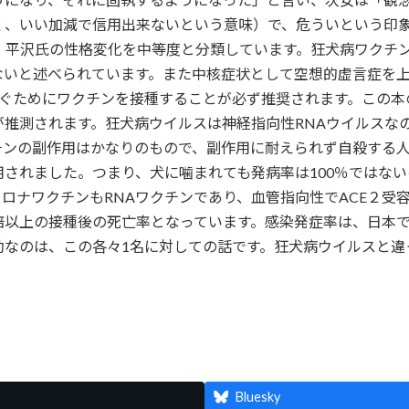
く、いい加減で信用出来ないという意味）で、危ういという印
、平沢氏の性格変化を中等度と分類しています。狂犬病ワクチ
ないと述べられています。また中核症状として空想的虚言症を
防ぐためにワクチンを接種することが必ず推奨されます。この
推測されます。狂犬病ウイルスは神経指向性RNAウイルスな
チンの副作用はかなりのもので、副作用に耐えられず自殺する
されました。つまり、犬に噛まれても発病率は100％ではな
ロナワクチンもRNAワクチンであり、血管指向性でACE２受
以上の接種後の死亡率となっています。感染発症率は、日本では年
効なのは、この各々1名に対しての話です。狂犬病ウイルスと
共
有
Bluesky