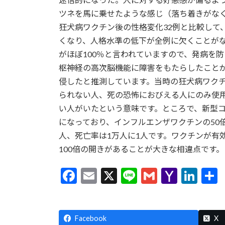
ツネを馬に乗せたような感じ（落ち着きがな
狂犬病ワクチン後の性格変化32例と比較して
くなり、人格水準の低下が全例に欠くことが
がほぼ100％と言われていますので、発病を
枢神経の高次脳機能に障害をもたらしたことが
侵したと推測しています。当時の狂犬病ワク
られない人、死の恐怖におびえる人にのみ使用
い人がいたという意味です。ところで、新型コ
になっており、インフルエンザワクチンの50倍
人、死亡率は1万人に1人です。ワクチンが有
100倍の開きがあることが大きな相違点です。
F
E
X
Li
G
Y
Li
ac
m
n
m
a
n
e
ai
e
ai
h
ke
Facebook
b
l
l
o
dI
X