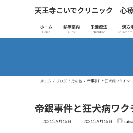
コ
ナ
天王寺こいでクリニック 心
ン
ビ
テ
ゲ
ン
ー
ホーム
診療案内
栄養療法
漢方
ツ
シ
Home
Clinic
Nutrition
Chinese m
へ
ョ
ス
ン
キ
に
ッ
移
プ
動
ホーム
ブログ
その他
帝銀事件と狂犬病ワクチン
帝銀事件と狂犬病ワク
最
2021年9月15日
2021年9月15日
rain
終
更