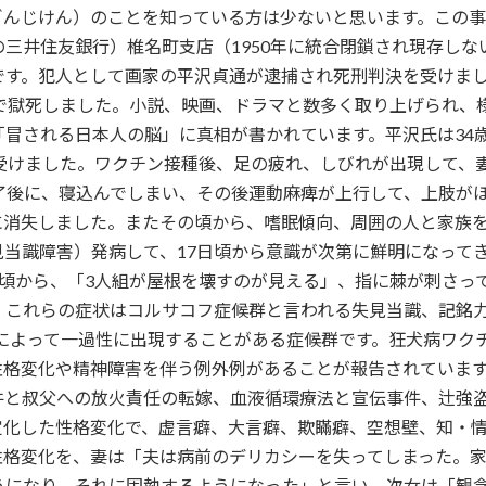
んじけん）のことを知っている方は少ないと思います。この事件は
三井住友銀行）椎名町支店（1950年に統合閉鎖され現存しな
です。犯人として画家の平沢貞通が逮捕され死刑判決を受けま
95歳で獄死しました。小説、映画、ドラマと数多く取り上げられ
「冒される日本人の脳」に真相が書かれています。平沢氏は34
回受けました。ワクチン接種後、足の疲れ、しびれが出現して、
了後に、寝込んでしまい、その後運動麻痺が上行して、上肢が
に消失しました。またその頃から、嗜眠傾向、周囲の人と家族
当識障害）発病して、17日頃から意識が次第に鮮明になって
頃から、「3人組が屋根を壊すのが見える」、指に棘が刺さっ
。これらの症状はコルサコフ症候群と言われる失見当識、記銘
乏によって一過性に出現することがある症候群です。狂犬病ワク
性格変化や精神障害を伴う例外例があることが報告されていま
件と叔父への放火責任の転嫁、血液循環療法と宣伝事件、辻強
定化した性格変化で、虚言癖、大言癖、欺瞞癖、空想壁、知・
性格変化を、妻は「夫は病前のデリカシーを失ってしまった。
うになり、それに固執するようになった」と言い、次女は「観