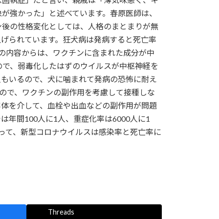
象が強かった」と述べています。春原医師は、
ン後の性格変化としては、人格のまとまりが無
上げられています。狂犬病は発病すると死亡率
本の内容からは、ワクチンに含まれた成分が中
ので、弱毒化したはずのウイルスが中枢神経を
人もいるので、犬に噛まれて発病の恐怖に耐え
いので、ワクチンの副作用を考慮して接種しな
容体を介して、血栓や出血などの副作用が問題
間100人に1人、重症化率は6000人に1
違って、新型コロナウイルスは感染率と死亡率に
Threads