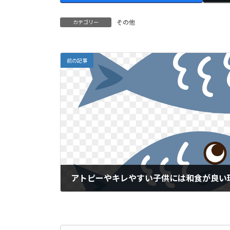
o
o
n
その他
カテゴリー
o
M
k
ai
l
前の記事
アトピーやキレやすい子供には和食が良い
2021年9月14日