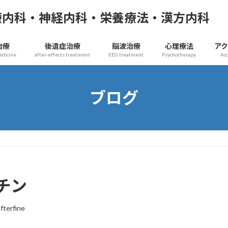
療内科・神経内科・栄養療法・漢方内科
治療
後遺症治療
脳波治療
心理療法
ア
edicine
after-effects treatment
EEG treatment
Psychotherapy
Ac
ブログ
チン
afterfine