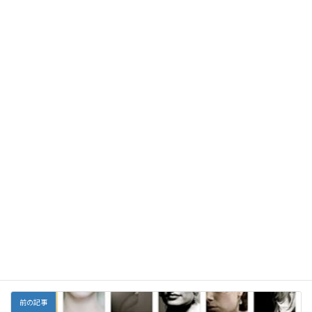
脱毛に対抗する薬なので、最も一般的な副作用は頭皮の痒みです。
■甘草、グリチルリチン
生薬の甘草に含まれるグリチルリチンは、5αレダクターゼを阻害
する作用を持ちAGAに有効であることが知られています。(
2019,
Dhariwala
)
F
E
X
Li
G
Y
Li
共
ac
m
n
m
a
n
有
e
ai
e
ai
h
ke
Facebook
X
Bluesky
b
l
l
o
dI
Threads
o
o
n
o
M
栄養
カテゴリー
k
ai
l
前の記事