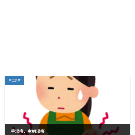
Facebook
X
Bluesky
b
l
l
o
dI
Threads
o
o
n
o
M
栄養
カテゴリー
k
ai
l
コメントを残す
コメントを投稿するには
ログイン
してください。
前の記事
手湿疹、主婦湿疹