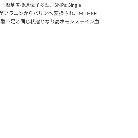
置換遺伝子多型、SNPs: Single
のアミノ酸がアラニンからバリンへ 変換され、MTHFR
葉酸不足と同じ状態となり高ホモシステイン血