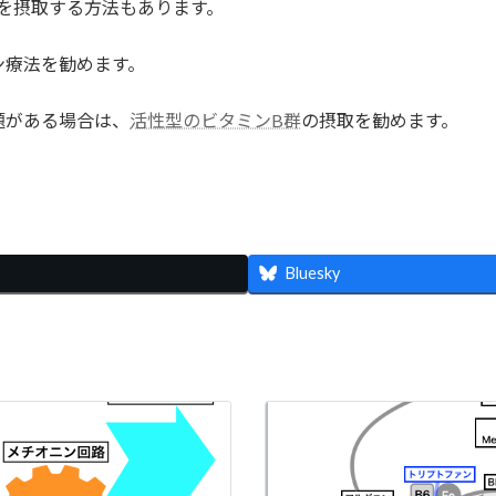
を摂取する方法もあります。
ン療法を勧めます。
題がある場合は、
活性型のビタミンB群
の摂取を勧めます。
共
有
Bluesky