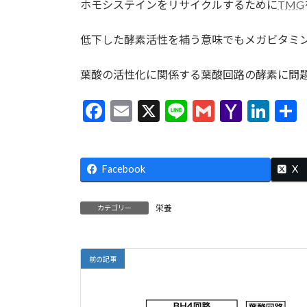
ホモシステインをリサイクルするために
TMG
低下した酵素活性を補う意味でもメガビタミ
葉酸の活性化に関係する葉酸回路の酵素に問
F
E
X
Li
G
Y
Li
ac
m
n
m
a
n
e
ai
e
ai
h
ke
Facebook
b
l
l
o
dI
X
o
o
n
栄養
カテゴリー
o
M
k
ai
l
前の記事