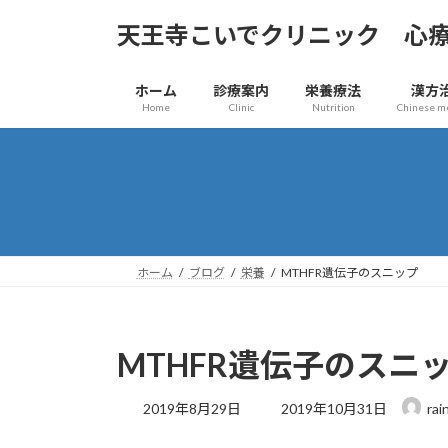
コ
ナ
天王寺こいでクリニック 心
ン
ビ
テ
ゲ
ン
ー
ホーム
診療案内
栄養療法
漢方
ツ
シ
Home
Clinic
Nutrition
Chinese m
へ
ョ
ス
ン
キ
に
ッ
移
プ
動
ホーム
ブログ
栄養
MTHFR遺伝子のスニップ
MTHFR遺伝子のスニ
最
2019年8月29日
2019年10月31日
rai
終
更