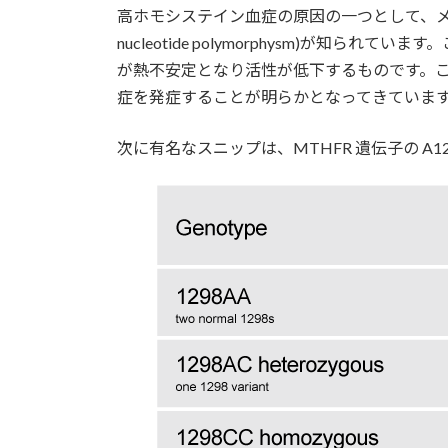
高ホモシステイン血症の原因の一つとして、メチレン
新
日
nucleotide polymorphysm)が知ら
時
が熱不安定となり活性が低下するものです。
:
症を発症することが明らかとなってきていま
次に有名なスニップは、MTHFR 遺伝子の A