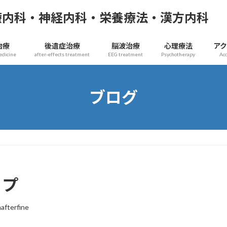
療内科・神経内科・栄養療法・漢方内科
治療
後遺症治療
脳波治療
心理療法
ア
edicine
after-effects treatment
EEG treatment
Psychotherapy
Ac
ブログ
ップ
nafterfine