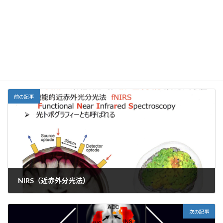
e
ai
e
ai
h
ke
Facebook
X
Bluesky
b
l
l
o
dI
Threads
o
o
n
o
M
その他
、
心理療法
カテゴリー
k
ai
l
前の記事
NIRS（近赤外分光法）
2022年1月31日
次の記事