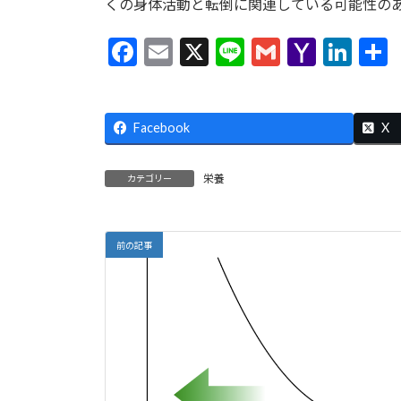
くの身体活動と転倒に関連している可能性の
F
E
X
Li
G
Y
Li
ac
m
n
m
a
n
e
ai
e
ai
h
ke
Facebook
b
l
l
o
dI
X
o
o
n
栄養
カテゴリー
o
M
k
ai
l
前の記事