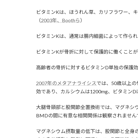
ビタミンKは、ほうれん草、カリフラワー、キ
（
2003年、Boothら
）
ビタミンKは、通常は腸内細菌によって作ら
ビタミンKが骨折に対して保護的に働くこと
高齢者の骨折に対するビタミンD単独の保護効
2007年のメタアナライシス
では、50歳以上
効であり、カルシウムは1200mg、ビタミンD
大腿骨頸部と股関節全置換術では、マグネシ
BMDの間に有意な相関関係は観察されません
マグネシウム摂取量の低下は、股関節と全身