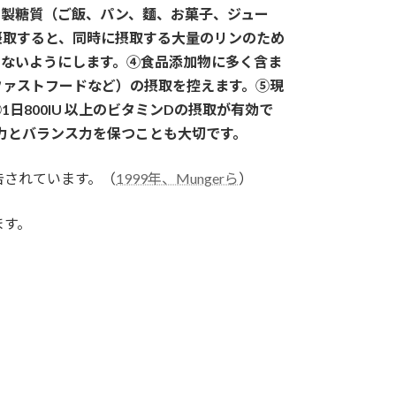
精製糖質（ご飯、パン、麵、お菓子、ジュー
摂取すると、同時に摂取する大量のリンのため
らないようにします。④食品添加物に多く含ま
ファストフードなど）の摂取を控えます。⑤現
800IU 以上のビタミンDの摂取が有効で
力とバランス力を保つことも大切です。
告されています。（
1999年、Mungerら
）
ます。