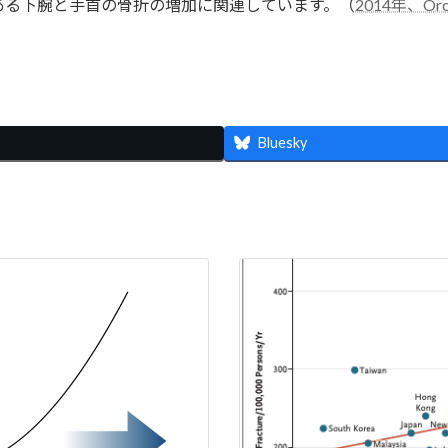
ある下腕と手首の骨折の増加に関連しています。（
2014年、Orc
共
有
Bluesky