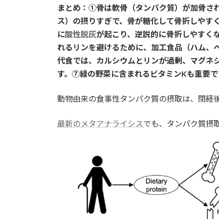
まとめ：①骨は軟骨（タンパク質）が加骨さ
新
日
ス）の摂りすぎで、骨が糖化して骨折しやす
時
に
酸性脱灰
が起こり、逆説的に骨折しやすく
:
れるリンを避けるために、加工食品（ハム、
代食では、カルシウムとリンが過剰、マグネシ
す。⑦緑の野菜に含まれるビタミンKも重要
動物由来の食事性タンパク質の摂取は、閉経
最新のメタアナライシス
でも、タンパク質摂