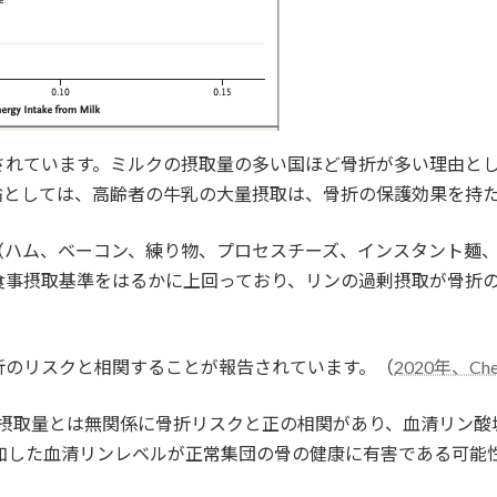
されています。ミルクの摂取量の多い国ほど骨折が多い理由と
論としては、高齢者の牛乳の大量摂取は、骨折の保護効果を持
（ハム、ベーコン、練り物、プロセスチーズ、インスタント麺
食事摂取基準をはるかに上回っており、リンの過剰摂取が骨折
折のリスクと相関することが報告されています。（
2020年、Ch
取量とは無関係に骨折リスクと正の相関があり、血清リン酸塩が1
加した血清リンレベルが正常集団の骨の健康に有害である可能