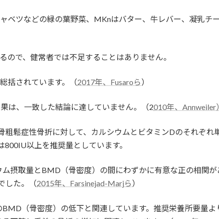
ャベツなどの緑の葉野菜、MKnはバター、牛レバー、凝乳チ
れるので、健常者では不足することはありません。
が総括されています。（
2017年、Fusaroら
）
果は、一致した結論に達していません。（2
010年、Annweile
の骨粗鬆症性骨折に対して、カルシウムとビタミンDのそれぞれ
は800IU以上を推奨量としています。
ウム摂取量とBMD（骨密度）の間にわずかに有意な正の相関が
でした。（
2015年、Farsinejad-Marjら
）
のBMD（骨密度）の低下と関連しています。推奨栄養所要量よ