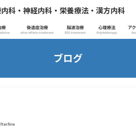
療内科・神経内科・栄養療法・漢方内科
治療
後遺症治療
脳波治療
心理療法
ア
edicine
after-effects treatment
EEG treatment
Psychotherapy
Ac
ブログ
afterfine