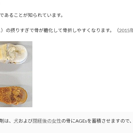
であることが知られています。
ス）の摂りすぎで骨が糖化して骨折しやすくなります。（
2015
剤は、
犬
および
閉経後の女性
の骨にAGEsを蓄積させますので