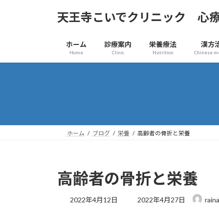
コ
ナ
天王寺こいでクリニック 心
ン
ビ
テ
ゲ
ン
ー
ホーム
診療案内
栄養療法
漢方
ツ
シ
Home
Clinic
Nutrition
Chinese m
へ
ョ
ス
ン
キ
に
ッ
移
プ
動
ホーム
ブログ
栄養
高齢者の骨折と栄養
高齢者の骨折と栄養
最
2022年4月12日
2022年4月27日
rain
終
更