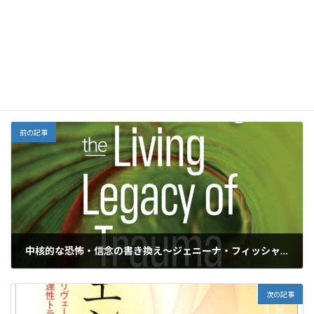
e
ai
e
ai
h
ke
Facebook
X
Bluesky
b
l
l
o
dI
Threads
o
o
n
o
M
栄養
カテゴリー
k
ai
l
前の記事
中核的な恐怖・信念の書き換え〜ジェニーナ・フィッシャー
2022年4月24日
次の記事