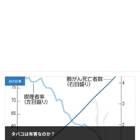
F
E
X
Li
G
Y
Li
共
ac
m
n
m
a
n
有
e
ai
e
ai
h
ke
Facebook
X
Bluesky
b
l
l
o
dI
Threads
o
o
n
o
M
中医学、漢方
カテゴリー
k
ai
l
前の記事
タバコは有害なのか？