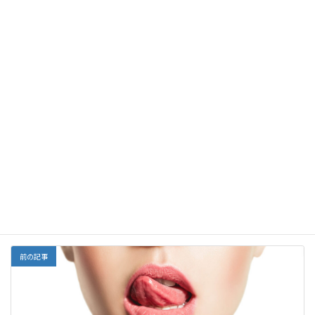
大棗
裏熱とは、外感に起因しない発熱で、胃腸の実熱、肺胃の実熱、
肝胆の鬱熱を指します。
F
E
X
Li
G
Y
Li
共
ac
m
n
m
a
n
有
e
ai
e
ai
h
ke
Facebook
X
Bluesky
b
l
l
o
dI
Threads
o
o
n
o
M
中医学、漢方
カテゴリー
k
ai
l
前の記事