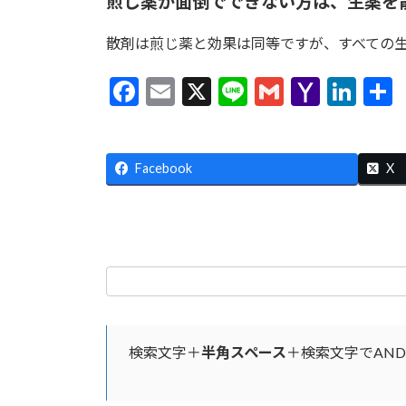
煎じ薬が面倒でできない方は、生薬を
散剤は煎じ薬と効果は同等ですが、すべての
F
E
X
Li
G
Y
Li
ac
m
n
m
a
n
e
ai
e
ai
h
ke
Facebook
b
l
l
o
dI
X
o
o
n
o
M
k
ai
l
検索文字＋
半角スペース
＋検索文字でAN