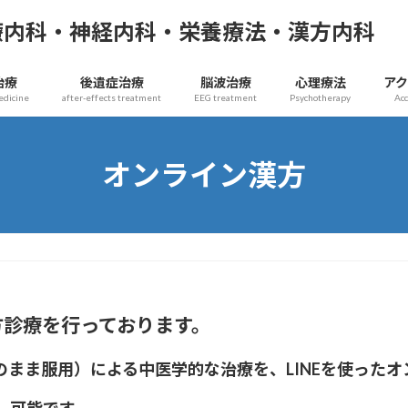
療内科・神経内科・栄養療法・漢方内科
治療
後遺症治療
脳波治療
心理療法
ア
edicine
after-effects treatment
EEG treatment
Psychotherapy
Ac
オンライン漢方
方診療を行っております。
まま服用）による中医学的な治療を、LINEを使った
）可能です。