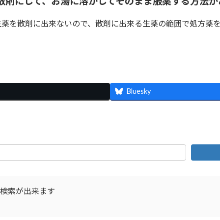
散剤にして、お湯に溶かしてそのまま服薬する方法が
生薬を散剤に出来ないので、散剤に出来る生薬の範囲で処方薬を
共
有
Bluesky
D検索が出来ます