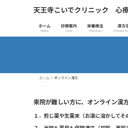
コ
ナ
天王寺こいでクリニック 心
ン
ビ
テ
ゲ
ン
ー
ホーム
診療案内
栄養療法
漢方
ツ
シ
Home
Clinic
Nutrition
Chinese m
へ
ョ
ス
ン
キ
に
ッ
移
プ
動
ホーム
オンライン漢方
来院が難しい方に、オンライン漢
１．煎じ薬や生薬末（お湯に溶かしてその
２．当院も薬局も保険適応（初診、再診