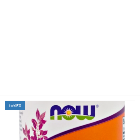
F
E
X
Li
G
Y
Li
共
ac
m
n
m
a
n
有
e
ai
e
ai
h
ke
Facebook
X
Bluesky
b
l
l
o
dI
Threads
o
o
n
o
M
栄養
カテゴリー
k
ai
l
コメントを残す
コメントを投稿するには
ログイン
してください。
前の記事