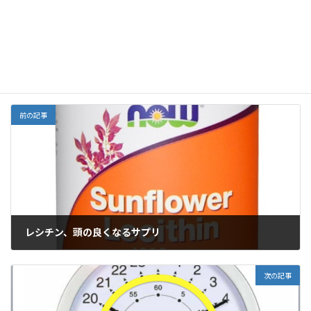
k
ai
l
コメントを残す
コメントを投稿するには
ログイン
してください。
前の記事
レシチン、頭の良くなるサプリ
2019年5月5日
次の記事