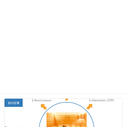
２．一般的な解毒剤、抗酸化物質：グルタチオン、NACなど。
３．アナフラトキシンに特異的な解毒剤：
クロレラ
、乳酸などで
す。
F
E
X
Li
G
Y
Li
共
ac
m
n
m
a
n
有
e
ai
e
ai
h
ke
Facebook
X
Bluesky
b
l
l
o
dI
Threads
o
o
n
o
M
栄養
カテゴリー
k
ai
l
前の記事