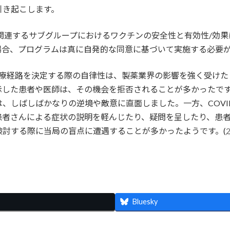
引き起こします。
は、関連するサブグループにおけるワクチンの安全性と有効性/効
場合、プログラムは真に自発的な同意に基づいて実施する必要
医療経路を決定する際の自律性は、製薬業界の影響を強く受けた
した患者や医師は、その機会を拒否されることが多かったです。対
、しばしばかなりの逆境や敵意に直面しました。一方、COVI
患者さんによる症状の説明を軽んじたり、疑問を呈したり、患
討する際に当局の盲点に遭遇することが多かったようです。(
2
共
有
Bluesky