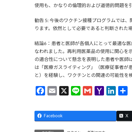
使用も、かなりの倫理的および道徳的問題を
勧告 5: 今後のワクチン接種プログラムで
ります。依然として必要であると判断された
結論6：患者と医師が各個人にとって最適な
なわれました。再利用医薬品の使用に関心を示
の適合性について懸念を表明した患者や医師は
は「医療ガスライティング」（医療従事者が
と）を経験し、ワクチンとの関連の可能性を検
F
E
X
Li
G
Y
Li
ac
m
n
m
a
n
e
ai
e
ai
h
ke
Facebook
b
l
l
o
dI
X
o
o
n