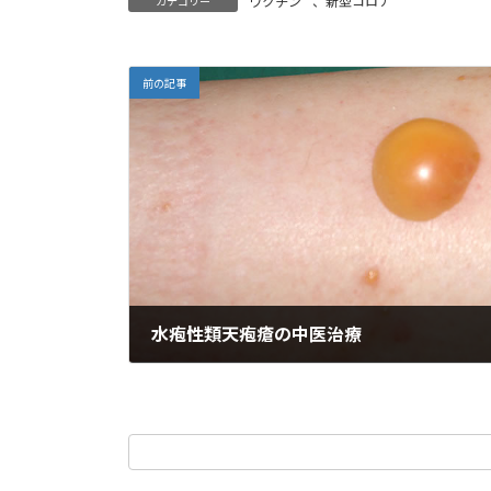
ワクチン
、
新型コロナ
カテゴリー
o
M
k
ai
l
前の記事
水疱性類天疱瘡の中医治療
2025年6月15日