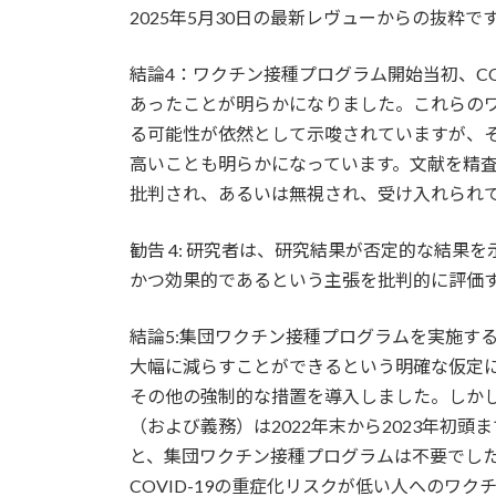
2025年5月30日の最新レヴューからの抜粋で
新
日
時
結論4：ワクチン接種プログラム開始当初、C
:
あったことが明らかになりました。これらの
る可能性が依然として示唆されていますが、
高いことも明らかになっています。文献を精
批判され、あるいは無視され、受け入れられ
勧告 4: 研究者は、研究結果が否定的な結
かつ効果的であるという主張を批判的に評価
結論5:集団ワクチン接種プログラムを実施す
大幅に減らすことができるという明確な仮定
その他の強制的な措置を導入しました。しか
（および義務）は2022年末から2023年初
と、集団ワクチン接種プログラムは不要でした
COVID-19の重症化リスクが低い人への