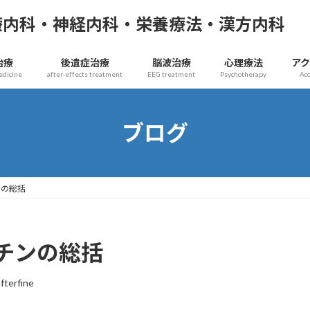
療内科・神経内科・栄養療法・漢方内科
治療
後遺症治療
脳波治療
心理療法
ア
edicine
after-effects treatment
EEG treatment
Psychotherapy
Ac
ブログ
ンの総括
チンの総括
afterfine