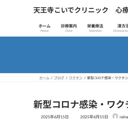
コ
ナ
天王寺こいでクリニック 心
ン
ビ
テ
ゲ
ン
ー
ホーム
診療案内
栄養療法
漢方
ツ
シ
Home
Clinic
Nutrition
Chinese m
へ
ョ
ス
ン
キ
に
ッ
移
プ
動
ホーム
ブログ
ワクチン
新型コロナ感染・ワクチ
新型コロナ感染・ワク
最
2025年6月15日
2025年6月15日
rain
終
更