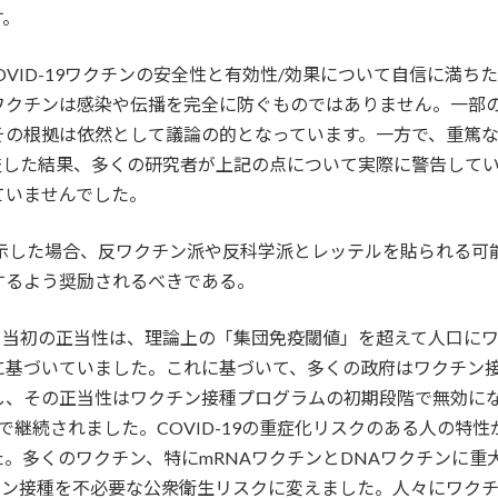
す。
OVID-19ワクチンの安全性と有効性/効果について自信に満
ワクチンは感染や伝播を完全に防ぐものではありません。一部
その根拠は依然として議論の的となっています。一方で、重篤
査した結果、多くの研究者が上記の点について実際に警告して
ていませんでした。
果を示した場合、反ワクチン派や反科学派とレッテルを貼られる
するよう奨励されるべきである。
る当初の正当性は、理論上の「集団免疫閾値」を超えて人口に
に基づいていました。これに基づいて、多くの政府はワクチン
し、その正当性はワクチン接種プログラムの初期段階で無効に
頭まで継続されました。COVID-19の重症化リスクのある人の
。多くのワクチン、特にmRNAワクチンとDNAワクチンに重
ワクチン接種を不必要な公衆衛生リスクに変えました。人々にワ