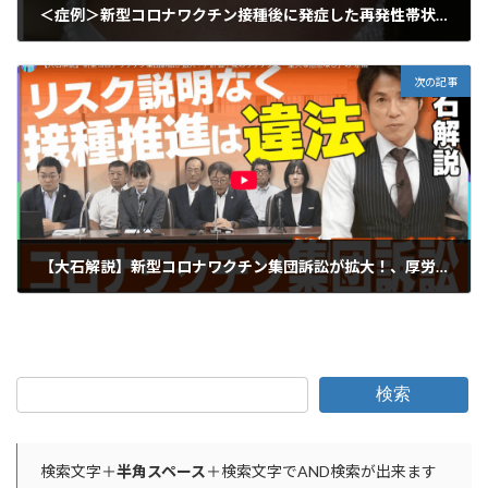
＜症例＞新型コロナワクチン接種後に発症した再発性帯状疱疹の寛解例
2025年10月16日
次の記事
【大石解説】新型コロナワクチン集団訴訟が拡大！、厚労省の不開示決定は違法
2025年10月18日
検索
検索文字＋
半角スペース
＋検索文字でAND検索が出来ます