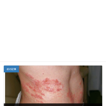
F
E
X
Li
G
Y
Li
共
ac
m
n
m
a
n
有
e
ai
e
ai
h
ke
Facebook
X
Bluesky
b
l
l
o
dI
Threads
o
o
n
o
M
がん
、
ワクチン
、
新型コロナ
カテゴリー
k
ai
l
前の記事