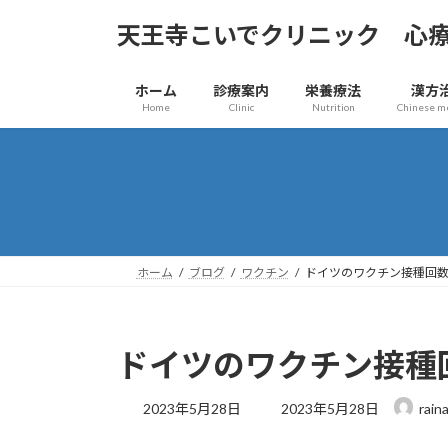
コ
ナ
天王寺こいでクリニック 心
ン
ビ
テ
ゲ
ン
ー
ホーム
診療案内
栄養療法
漢方
ツ
シ
Home
Clinic
Nutrition
Chinese m
へ
ョ
ス
ン
キ
に
ッ
移
プ
動
ホーム
ブログ
ワクチン
ドイツのワクチン接種回
ドイツのワクチン接種
最
2023年5月28日
2023年5月28日
rain
終
更