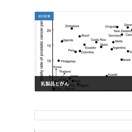
k
ai
l
前の記事
乳製品とがん
2023年5月27日