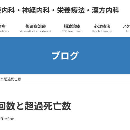
療内科・神経内科・栄養療法・漢方内科
治療
後遺症治療
脳波治療
心理療法
ア
edicine
after-effects treatment
EEG treatment
Psychotherapy
Ac
ブログ
数と超過死亡数
回数と超過死亡数
afterfine