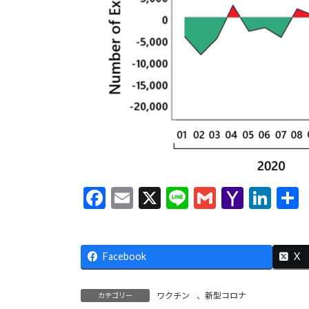
F
E
X
Li
G
Y
Li
ac
m
n
m
a
n
e
ai
e
ai
h
ke
Facebook
b
l
l
o
dI
X
o
o
n
ワクチン
、
新型コロナ
カテゴリー
o
M