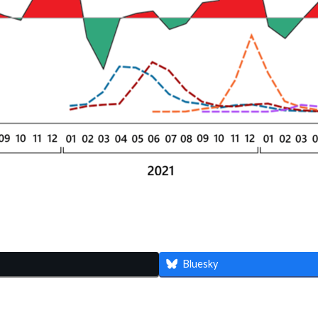
共
有
Bluesky