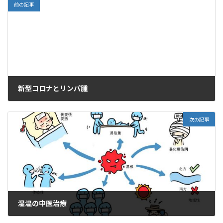
l
前の記事
新型コロナとリンパ腫
2024年11月20日
次の記事
湿温の中医治療
2024年11月23日