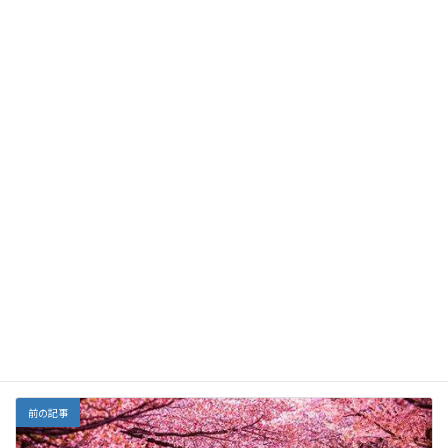
唐辛子の輪切り 適量
野菜多め、砂糖少なめです。
アジに片栗粉をまぶして、油で揚げる場合は170度5分、ノンフラ
イヤーなら200度7分です。
F
E
X
Li
G
Y
Li
共
ac
m
n
m
a
n
有
e
ai
e
ai
h
ke
Facebook
X
Bluesky
b
l
l
o
dI
Threads
o
o
n
o
M
栄養
カテゴリー
k
ai
l
前の記事