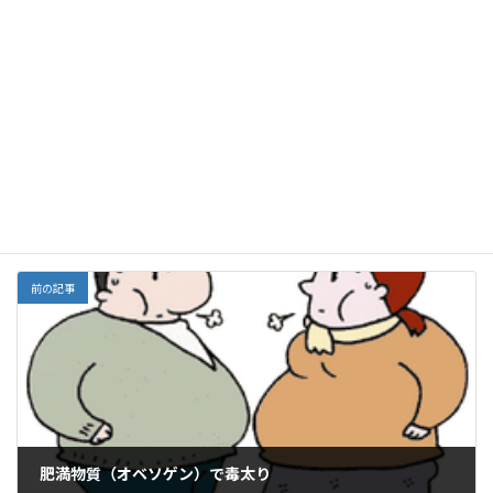
F
E
X
Li
G
Y
Li
共
ac
m
n
m
a
n
有
e
ai
e
ai
h
ke
Facebook
X
Bluesky
b
l
l
o
dI
Threads
o
o
n
o
M
栄養
カテゴリー
k
ai
l
前の記事
肥満物質（オベソゲン）で毒太り