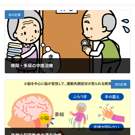
k
ai
l
前の記事
頻尿・多尿の中医治療
2024年3月20日
次の記事