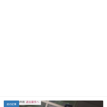
り、小腸の運動障害を招いてSIBOやSIFOを発症させたと考えられ
ます。
医学的な薬物療法として、リファキシミン、アモキシシリン、レボ
フロキサシン、メトロニダゾール、トリメトプリム/スルファメト
キサゾール、テトラサイクリンは、 SIBOに有効です。フルコナゾ
ールとナイスタチンは、SIFO に有効です。(
2020, Bhagatwala
)
F
E
X
Li
G
Y
Li
共
ac
m
n
m
a
n
有
e
ai
e
ai
h
ke
Facebook
X
Bluesky
b
l
l
o
dI
Threads
o
o
n
o
M
栄養
カテゴリー
k
ai
l
前の記事