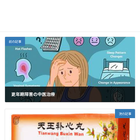
Threads
o
o
n
o
M
中医学、漢方
カテゴリー
k
ai
l
前の記事
更年期障害の中医治療
2023年11月29日
次の記事