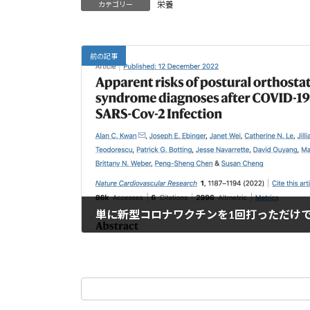
栄養
カテゴリー
o
M
k
ai
l
前の記事
2023年3月27日