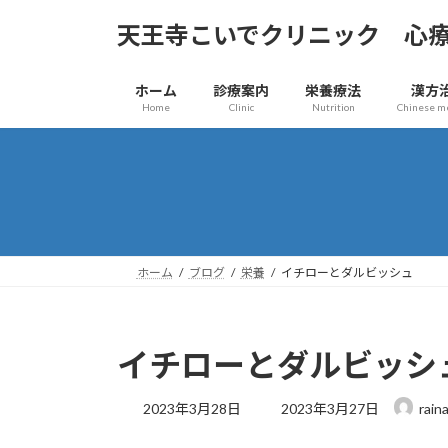
コ
ナ
天王寺こいでクリニック 心
ン
ビ
テ
ゲ
ン
ー
ホーム
診療案内
栄養療法
漢方
ツ
シ
Home
Clinic
Nutrition
Chinese m
へ
ョ
ス
ン
キ
に
ッ
移
プ
動
ホーム
ブログ
栄養
イチローとダルビッシュ
イチローとダルビッシ
最
2023年3月28日
2023年3月27日
rain
終
更