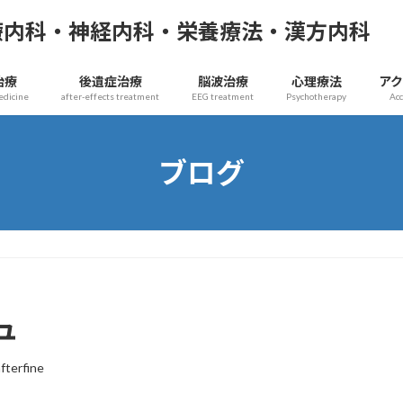
療内科・神経内科・栄養療法・漢方内科
治療
後遺症治療
脳波治療
心理療法
ア
edicine
after-effects treatment
EEG treatment
Psychotherapy
Ac
ブログ
ュ
afterfine