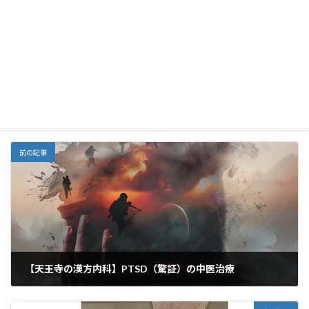
ac
m
n
m
a
n
有
e
ai
e
ai
h
ke
Facebook
X
Bluesky
b
l
l
o
dI
Threads
o
o
n
o
M
栄養
カテゴリー
k
ai
l
前の記事
【天王寺の漢方内科】PTSD（驚証）の中医治療
2026年4月21日