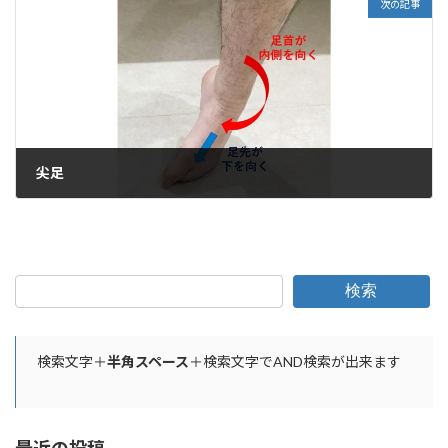
次の記事
尖足
2026年4月22日
検索
検索文字＋
半角スペース
＋検索文字でAND検索が出来ます
最近の投稿