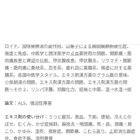
中医外用治療：
液剤の使い方
その他：
妊娠と生薬
、
免疫のバリアと中医学
、
中医学から見た後
遺症の養生
、
木田山薬堂診療所 養生法
、
陰虚発熱・気虚発熱
、
傷寒と温病
、
子供への漢方の飲ませ方
、
発達障害の精神症状
、
肝
症候の関連図
、
紫河車とプラセンタ
、
衝気上逆と腎気上攻
、
ステ
ロイド
、
加味帰脾湯の副作用
、
山梔子による腸間膜静脈硬化症
、
陽虚と免疫
、
中医学と西洋医学の止血薬併用の問題
、
関節痛・筋
肉痛疾患と痺証の比較
、甲状腺疾患
、
甲状腺炎
、
リウマチ・関節
痛・筋肉痛に桑枝茶、忍冬茶
、
疲れ目に薬膳茶
、
陽虚に対する薬
膳茶
、
各国中医学スタイル
、
エキス剤漢方薬のグラム数の意味
、
小柴胡湯の問題
、
エキス剤漢方薬の問題
、
エキス剤漢方薬の問
題〜その２
、
リンパ浮腫
、
抗酸化力
、
経絡と中薬
、
湿→水湿→痰
論文：
ALS
、
強迫性障害
エキス剤の使い分け：
うつと疲労
、
貧血
、
下痢
、
便秘
、
冷えとの
ぼせ
、
むくみ
、
かぜ症候群
、
扁桃炎・咽頭痛
、
咳・痰
、
頭痛・肩
こり
、
かゆみ
、
湿疹
、
夜尿症
、
関節痛
、
こむら返り
、
上部消化器症
状
、
食欲不振
、
湿困脾胃